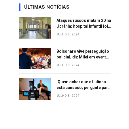
ÚLTIMAS NOTÍCIAS
Ataques russos matam 20 na
Ucrânia; hospital infantil foi
alvo de mísseis
JULHO 8, 2024
Bolsonaro vive perseguição
policial, diz Milei em evento
conservador em SC
JULHO 8, 2024
‘Quem achar que o Lulinha
está cansado, pergunte para
Janja’, diz Lula durante
JULHO 8, 2024
evento em São Paulo