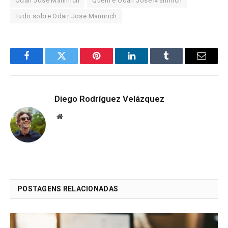
Odair José Mannrich
Quem é Odair Jose Mannrich
Tudo sobre Odair Jose Mannrich
Facebook
Twitter
Pinterest
LinkedIn
Tumblr
Email
Diego Rodríguez Velázquez
Website
POSTAGENS RELACIONADAS