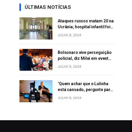
ÚLTIMAS NOTÍCIAS
Ataques russos matam 20 na
Ucrânia; hospital infantil foi
alvo de mísseis
JULHO 8, 2024
Bolsonaro vive perseguição
policial, diz Milei em evento
conservador em SC
JULHO 8, 2024
‘Quem achar que o Lulinha
está cansado, pergunte para
Janja’, diz Lula durante
JULHO 8, 2024
evento em São Paulo