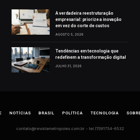
A verdadeira reestruturação
empresarial: priorize a inovação
em vez do corte de custos
AGOSTO 5, 2026
Tendências em tecnologia que
redefinem a transformação digital
JULHO 31, 2026
E
NOTÍCIAS
BRASIL
POLÍTICA
TECNOLOGIA
SOBR
contato@revistametropoles.com.br
- tel.(11)91754-6532