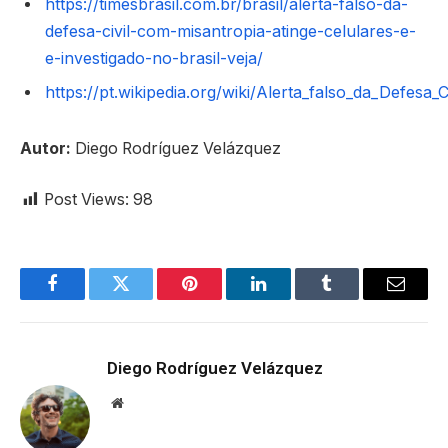
https://timesbrasil.com.br/brasil/alerta-falso-da-
defesa-civil-com-misantropia-atinge-celulares-e-
e-investigado-no-brasil-veja/
https://pt.wikipedia.org/wiki/Alerta_falso_da_Defesa_
Autor:
Diego Rodríguez Velázquez
Post Views:
98
Facebook
Twitter
Pinterest
LinkedIn
Tumblr
Email
Diego Rodríguez Velázquez
Website