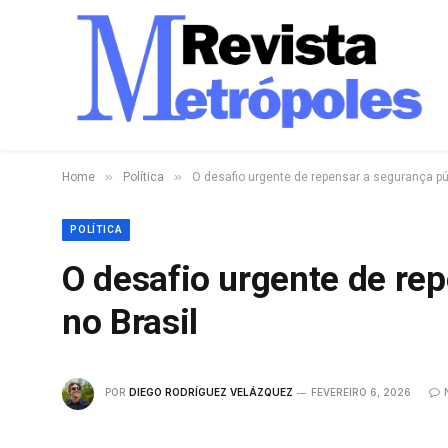
»
»
Home
Política
O desafio urgente de repensar a segurança púb
POLÍTICA
O desafio urgente de re
no Brasil
POR
DIEGO RODRÍGUEZ VELÁZQUEZ
FEVEREIRO 6, 2026