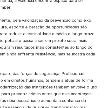
ontínua, a violência encontra espaço para se
romper.
ente, pela valorização da prevenção como eixo
tura, esporte e geração de oportunidades são
ra reduzir a criminalidade a médio e longo prazo.
policial e passa a ser um projeto social mais
guiram resultados mais consistentes ao longo do
em ainda enfrenta resistência, mas se mostra cada
eparo das forças de segurança. Profissionais
co em direitos humanos, tendem a atuar de forma
odernização das instituições também envolve o uso
os para prevenir crimes antes que eles aconteçam.
tos desnecessários e aumenta a confiança da
parte essencial de qualquer transformação real.