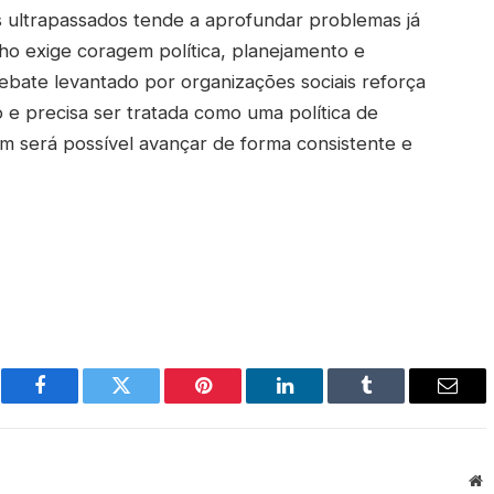
os ultrapassados tende a aprofundar problemas já
o exige coragem política, planejamento e
bate levantado por organizações sociais reforça
 e precisa ser tratada como uma política de
m será possível avançar de forma consistente e
Facebook
Twitter
Pinterest
LinkedIn
Tumblr
Email
W