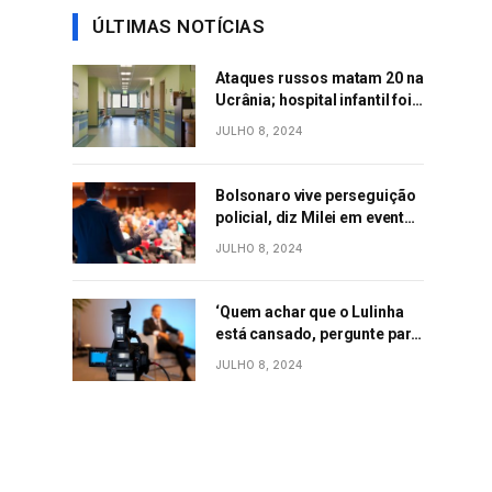
ÚLTIMAS NOTÍCIAS
Ataques russos matam 20 na
Ucrânia; hospital infantil foi
alvo de mísseis
JULHO 8, 2024
Bolsonaro vive perseguição
policial, diz Milei em evento
conservador em SC
JULHO 8, 2024
‘Quem achar que o Lulinha
está cansado, pergunte para
Janja’, diz Lula durante
JULHO 8, 2024
evento em São Paulo