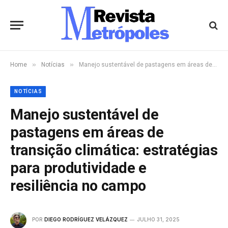
»
»
Home
Notícias
Manejo sustentável de pastagens em áreas de transição climática: estratégias para produtividade e resiliência no campo
NOTÍCIAS
Manejo sustentável de
pastagens em áreas de
transição climática: estratégias
para produtividade e
resiliência no campo
POR
DIEGO RODRÍGUEZ VELÁZQUEZ
JULHO 31, 2025